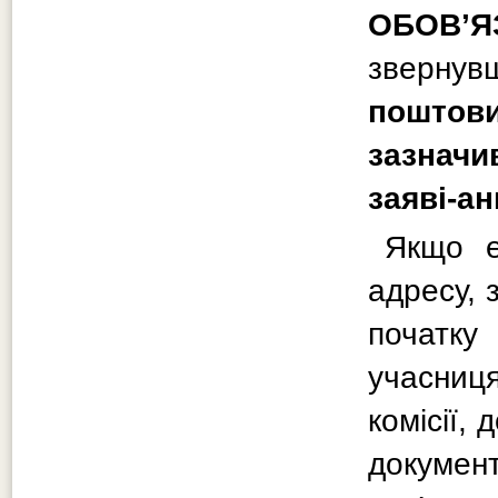
ОБОВ’
звернув
поштови
зазначи
заяві-ан
Якщо е
адресу, 
початк
учасни
комісії,
докуме