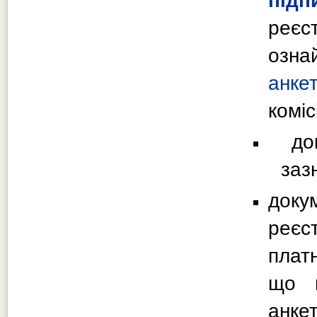
підп
реє
оз
на
анке
коміс
д
заз
доку
реєс
плат
що п
анке