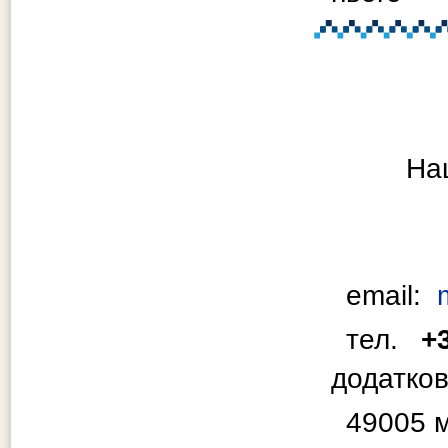
Нац
email:
тел.
+
додатков
49005 м