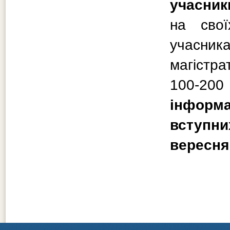
учасник
на свої
учасн
магістра
100-2
інформа
вступн
вересня