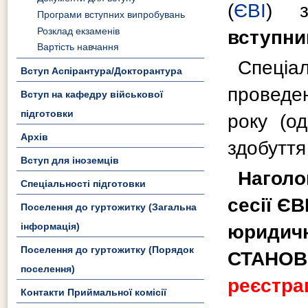
(
ЄВІ
) 
Програми вступних випробувань
Розклад екзаменів
вступни
Вартість навчання
Спеціа
Вступ Аспірантура/Докторантура
проведе
Вступ на кафедру військової
підготовки
року (о
Архів
здобуття
Вступ для іноземців
Наголо
Спеціальності підготовки
сесії Є
Поселення до гуртожитку (Загальна
інформація)
юриди
Поселення до гуртожитку (Порядок
СТАНОВ
поселення)
реєстра
Контакти Приймальної комісії