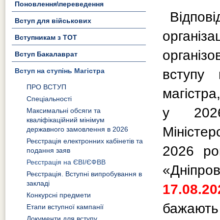
Поновлення\переведення
Відпов
Вступ для військових
органі
Вступникам з ТОТ
організо
Вступ Бакалаврат
Вступ на ступінь Магістра
вступу 
ПРО ВСТУП
магістра
Спеціальності
у 2026
Максимальні обсяги та
кваліфікаційний мінімум
Міністер
державного замовлення в 2026
Реєстрація електронних кабінетів та
2026 ро
подання заяв
Реєстрація на ЄВІ/ЄФВВ
«Дніпро
Реєстрація. Вступні випробування в
закладі
17.08.2
Конкурсні предмети
бажають 
Етапи вступної кампанії
Документи для вступу