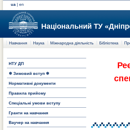
ua
|
en
Національний ТУ «Дніпр
Навчання
Наука
Міжнародна діяльність
Бібліотека
Пр
Ре
НТУ ДП
❄ Зимовий вступ ❄
спе
Нормативні документи
Правила прийому
Спеціальні умови вступу
Гранти на навчання
Ваучер на навчання