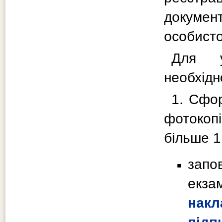
докумен
особисто
Для 
необхідн
1. Сфо
фотокопі
більше 1
запо
екза
накл