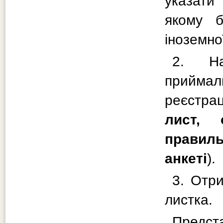
указат
якому б
іноземно
2. На
приймаль
реєстрац
лист, 
правиль
анкеті
).
3. Отр
листка.
Предст