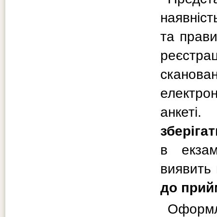
наявніст
та прави
реєстрац
сканова
електрон
анкеті
зберіга
в екзам
виявить 
до прий
Оформ