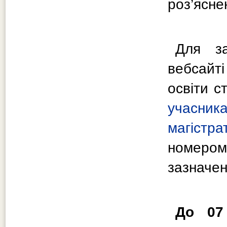
роз’ясне
Для за
вебсайті
освіти с
учасн
магістра
номером
зазначен
До 07 