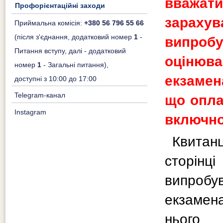
вважа
Профорієнтаційні заходи
зарахув
Приймальна комісія:
+380 56 796 55 66
(після з'єднання, додатковий номер
1
-
випробу
Питання вступу, далі - додатковий
оцінюв
номер
1
- Загальні питання),
екзамен
доступні з 10:00 до 17:00
Telegram-канал
що опла
Instagram
включно
Квитанц
сторін
випробу
екзамен
нього