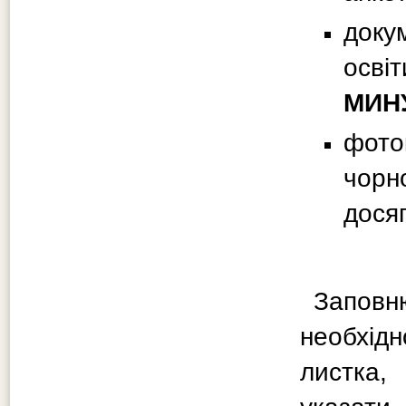
доку
осві
МИНУ
фото
чорн
досяг
Заповн
необхід
листк