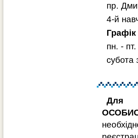
пр. Дми
4-й нав
Графік
пн. - пт
субота 
Для у
ОСОБИС
необхід
реєстрац