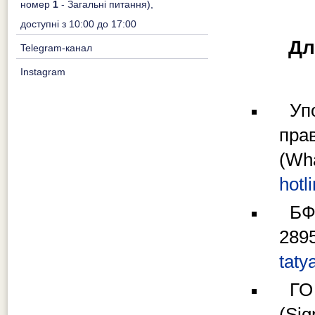
номер
1
- Загальні питання),
доступні з 10:00 до 17:00
Дл
Telegram-канал
Instagram
Уп
прав
(W
hot
БФ
289
taty
ГО
(Si
g