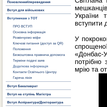
Світлана
Поновлення\переведення
мешканців
Вступ для військових
України 
Вступникам з ТОТ
вступити д
ПРО ВСТУП
Основна інформація
У покроко
Розвінчуємо міфи
Ключові питання (доступ за QR)
спрощеної
Положення
«Донбас-У
Безкоштовна правнича допомога
потрібно 
Терміни подачі заяв
Додаткова інформація
мрію та о
Контакти Освітнього Центру
Гаряча лінія
Вступ Бакалаврат
Вступ на ступінь Магістра
Вступ Аспірантура/Докторантура