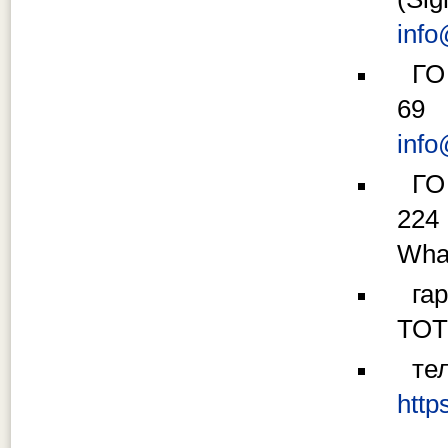
inf
ГО
69 
inf
ГО
224 
What
га
ТОТ:
т
http