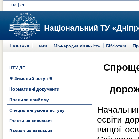
ua
|
en
Національний ТУ «Дніпр
Навчання
Наука
Міжнародна діяльність
Бібліотека
Пр
Спроще
НТУ ДП
❄ Зимовий вступ ❄
дорож
Нормативні документи
Правила прийому
Начальни
Спеціальні умови вступу
освіти до
Гранти на навчання
вищої осв
Ваучер на навчання