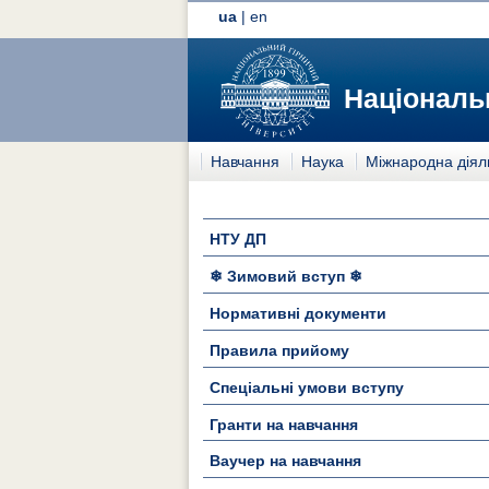
ua
|
en
Національн
Навчання
Наука
Міжнародна діял
НТУ ДП
❄ Зимовий вступ ❄
Нормативні документи
Правила прийому
Спеціальні умови вступу
Гранти на навчання
Ваучер на навчання