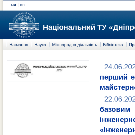
ua
|
en
Національний ТУ «Дніпр
Навчання
Наука
Міжнародна діяльність
Бібліотека
Пр
24.06.20
перший е
майстерно
22.06.20
базовим 
інжене
«Інженер