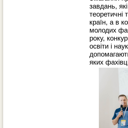
завдань, які
теоретичні 
країн, а в 
молодих фахі
року, конку
освіти і на
допомагають
яких фахівц