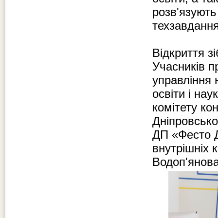
розв'язують
техзавдання
Відкриття зі
Учасників п
управління 
освіти і нау
комітету ко
Дніпровсько
ДП «Фесто Д
внутрішніх
Водоп'янов