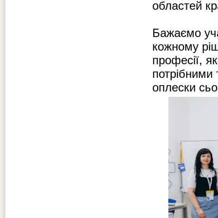
областей кр
Бажаємо уча
кожному ріш
професії, я
потрібними 
оплески сьо