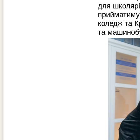
для школярі
прийматимут
коледж та К
та машиноб