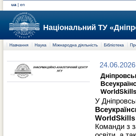
ua
|
en
Національний ТУ «Дніпр
Навчання
Наука
Міжнародна діяльність
Бібліотека
Пр
24.06.2026
Дніпровсь
Всеукраїнс
WorldSkill
У Дніпровсь
Всеукраїнс
WorldSkills
Команди з з
освіти, а т