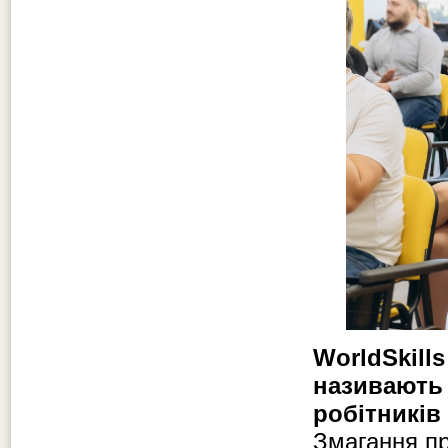
WorldSkills
називають 
робітників
Змагання пр