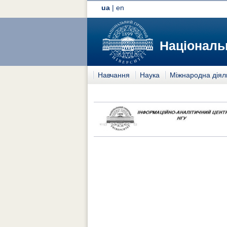
ua
|
en
Національн
Навчання
Наука
Міжнародна діял