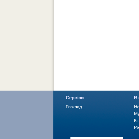
Сервіси
В
Розклад
На
Му
Кі
Ре