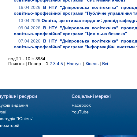
освітньо-професійної програми "Системний аналіз"
16.04.2026
В НТУ "Дніпровська політехніка" провод
освітньо-професійної програми "Публічне управління та
13.04.2026
Освіта, що стирає кордони: досвід кафедри
09.04.2026
В НТУ "Дніпровська політехніка" провод
освітньо-професійної програми "Цивільна безпека"
07.04.2026
В НТУ "Дніпровська політехніка" провод
освітньо-професійної програми "Інформаційні системи т
події 1 - 10 із 3984
Початок | Попер. |
1
2
3
4
5
|
Наступ.
|
Кінець
|
Всі
нутрішні ресурси
Соціальні мережі
укові видання
Facebook
зеї
YouTube
ностудія "Юність"
позиторій