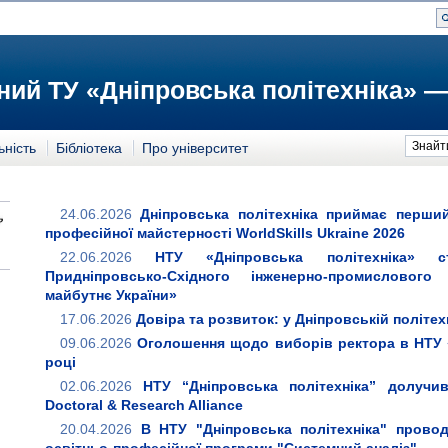
ий ТУ «Дніпровська політехніка» —
Знайт
ьність
Бібліотека
Про університет
24.06.2026
Дніпровська політехніка приймає перший
професійної майстерності WorldSkills Ukraine 2026
22.06.2026
НТУ «Дніпровська політехніка» с
Придніпровсько-Східного інженерно-промисловог
майбутнє України»
17.06.2026
Довіра та розвиток: у Дніпровській політех
09.06.2026
Оголошення щодо виборів ректора в НТУ «
році
02.06.2026
НТУ “Дніпровська політехніка” долучи
Doctoral & Research Alliance
20.04.2026
В НТУ "Дніпровська політехніка" провод