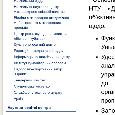
Навчальний відділ
Навчально-науковий центр
НТУ «ДП
міжнародного співробітництва
об'єкти
Відділи міжнародної академічної
мобільності та міжнародних
щодо:
проектів
Центр розвитку підприємництва
Фун
«Бізнес-інкубатор»
Культурно-освітній центр
Унів
Редакційно-видавничий відділ
Удос
Інформаційно-аналітичний центр
Інститут гуманітарних проблем
ана
Оздоровчо-спортивний табір
упра
"Гірник"
Тендерний комітет
до 
Студентське містечко
орга
Служба внутрішнього аудиту
Архів
проп
Науково-освітні центри
Запо