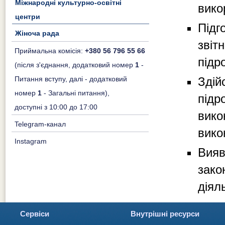
Міжнародні культурно-освітні
вико
центри
Під
Жіноча рада
звіт
Приймальна комісія:
+380 56 796 55 66
підр
(після з'єднання, додатковий номер
1
-
Зді
Питання вступу, далі - додатковий
номер
1
- Загальні питання),
підр
доступні з 10:00 до 17:00
вико
Telegram-канал
вико
Instagram
Вияв
зак
діял
Сервіси
Внутрішні ресурси