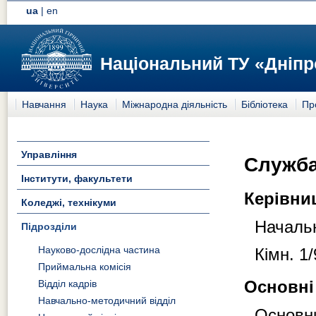
ua
|
en
Національний ТУ «Дніпр
Навчання
Наука
Міжнародна діяльність
Бібліотека
Пр
Управління
Служба
Інститути, факультети
Керівни
Коледжі, технікуми
Начальн
Підрозділи
Науково-дослідна частина
Кімн. 1
Приймальна комісія
Основні
Відділ кадрів
Навчально-методичний відділ
Основн