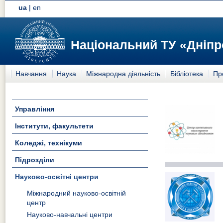
ua
|
en
Національний ТУ «Дніпр
Навчання
Наука
Міжнародна діяльність
Бібліотека
Пр
Управління
Інститути, факультети
Коледжі, технікуми
Підрозділи
Науково-освітні центри
Міжнародний науково-освітній
центр
Науково-навчальні центри