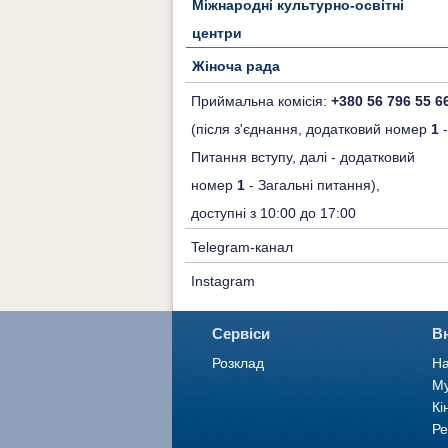
Міжнародні культурно-освітні
центри
Жіноча рада
Приймальна комісія:
+380 56 796 55 6
(після з'єднання, додатковий номер
1
-
Питання вступу, далі - додатковий
номер
1
- Загальні питання),
доступні з 10:00 до 17:00
Telegram-канал
Instagram
Сервіси
В
Розклад
На
Му
Кі
Ре