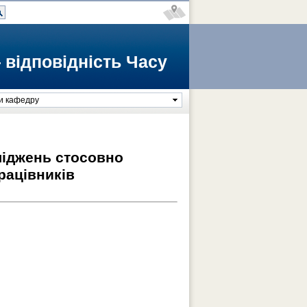
 відповідність Часу
и кафедру
сліджень
стосовно
рацівників