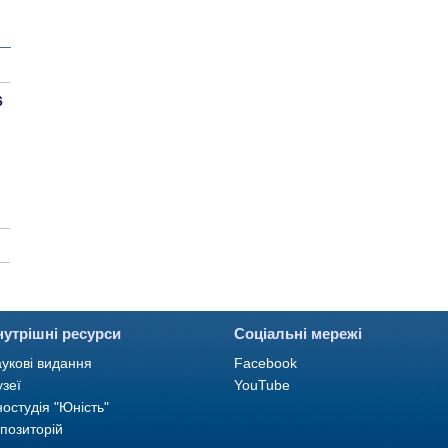
6
нутрішні ресурси
Соціальні мережі
укові видання
Facebook
зеї
YouTube
ностудія "Юність"
позиторій