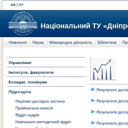
ua
|
en
Національний ТУ «Дніпр
Навчання
Наука
Міжнародна діяльність
Бібліотека
Пр
Управління
Ре
ст
Інститути, факультети
Коледжі, технікуми
Результати досл
Підрозділи
Результати досл
Науково-дослідна частина
Приймальна комісія
Результати досл
Відділ кадрів
Навчально-методичний відділ
Результати досл