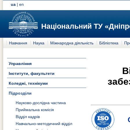
ua
|
en
Національний ТУ «Дніпр
Навчання
Наука
Міжнародна діяльність
Бібліотека
Пр
Управління
В
Інститути, факультети
забе
Коледжі, технікуми
Підрозділи
Науково-дослідна частина
Приймальна комісія
Відділ кадрів
Навчально-методичний відділ