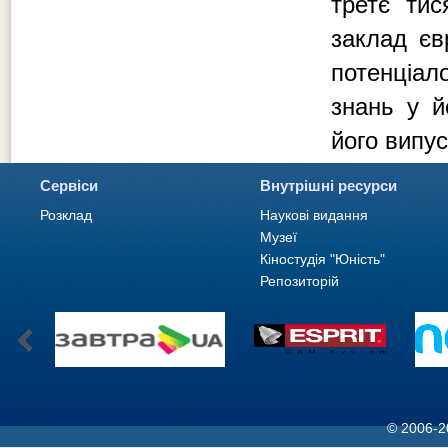
третє тис
заклад єв
потенціал
знань у й
його випус
Сервіси
Внутрішні ресурси
Розклад
Наукові видання
Музеї
Кіностудія "Юність"
Репозиторій
© 2006-