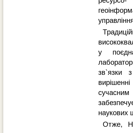
ресурсо-
геоінформ
управлінн
Традиці
висококва
у поєдн
лаборатор
зв`язки 
вирішенні
сучасним
забезпечу
наукових ш
Отже, Н