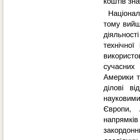
коштів зна
Націонал
тому вийш
діяльності
технічної
використ
сучасних 
Америки т
ділові в
науковими
Європи, 
напрямків
закордон