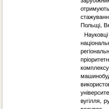
зарубіжни
отримуют
стажуван
Польщі, Ве
Науковц
націона
регіонал
пріоритет
компле
машиноб
використов
університ
вугілля, р