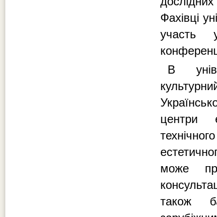
дослідних
Фахівці ун
участь 
конференц
В уніве
культурни
Українськ
центри е
технічно
естетично
може пр
консульта
також ба