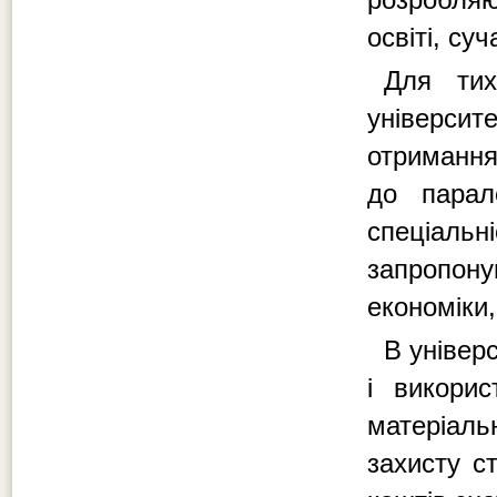
освіті, су
Для тих
університ
отримання
до парал
спеціал
запропон
економіки,
В універ
і викори
матеріал
захисту с