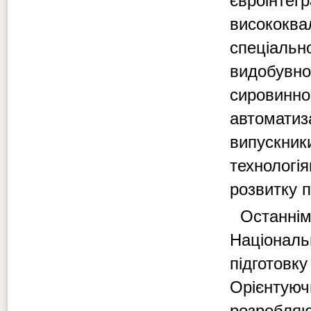
євроінте
висококв
спеціаль
видобувно
сировинн
автомати
випускни
технологі
розвитку п
Останні
Націонал
підготов
Орієнтую
розробляю