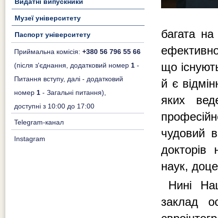
Видатні випускники
Музеї університету
багата на
Паспорт університету
ефективно
Приймальна комісія:
+380 56 796 55 66
що існуют
(після з'єднання, додатковий номер
1
-
Питання вступу, далі - додатковий
й є відмін
номер
1
- Загальні питання),
яких веде
доступні з 10:00 до 17:00
професій
Telegram-канал
чудовий в
Instagram
докторів 
наук, доце
Нині Нац
заклад о