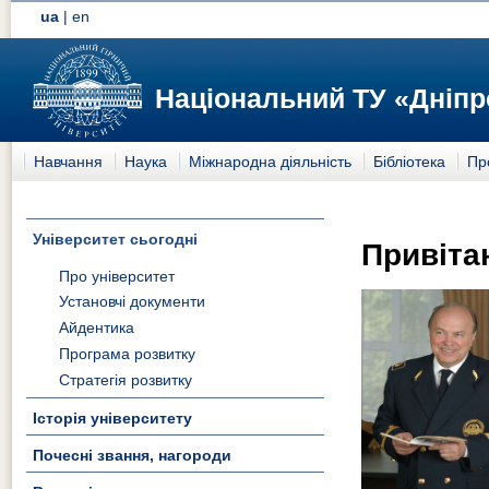
ua
|
en
Національний ТУ «Дніпр
Навчання
Наука
Міжнародна діяльність
Бібліотека
Пр
Університет сьогодні
Привіта
Про університет
Установчі документи
Айдентика
Програма розвитку
Стратегія розвитку
Історія університету
Почесні звання, нагороди