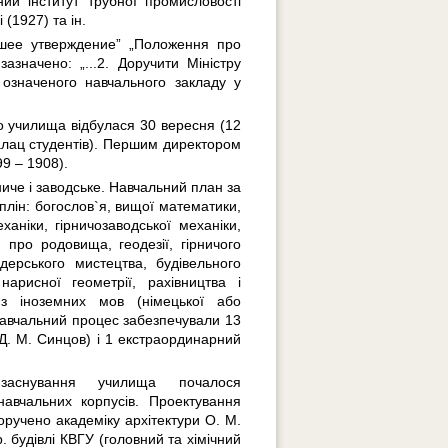
ний інститут трубної промисловості
 (1927) та ін.
шее утверждение” „Положення про
значено: „...2. Доручити Міністру
означеного навчального закладу у
о училища відбулася 30 вересня (12
Палац студентів). Першим директором
9 – 1908).
иче і заводське. Навчальний план за
лін: богослов`я, вищої математики,
ханіки, гірничозаводської механіки,
ки про родовища, геодезії, гірничого
дерського мистецтва, будівельного
нарисної геометрії, рахівництва і
в з іноземних мов (німецької або
авчальний процес забезпечували 13
 Д. М. Синцов) і 1 екстраординарний
заснування училища почалося
авчальних корпусів. Проектування
оручено академіку архітектури О. М.
. будівлі КВГУ (головний та хімічний