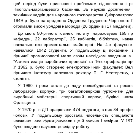
цей період були присвячені проблемам відновлення і роз
Нікополь-марганцевого басейнів. За наукові досягнення 
технічних кадрів для народного господарства Дніпропетровс
1949 р. було нагороджено Орденом Трудового Червоного Пр
отримали високі урядові нагороди (26 орденів і 17 медалей).
До свого 50-річного ювілею інститут нараховував 165 пр
кафедри, 22 лабораторії, 25 кабінетів, бібліотеку, навч
навчально-експериментальні майстерні. На 4-х факульте
навчалися 1942 студенти. У подальшому ці показники 
гірничої промисловості мало своїм наслідком введення в 
"Автоматизація виробничих процесів" та "Електрифікація пр
У 1962 р. було створено електротехнічний факультет. Вели
гірничого інституту належала ректору П. Г. Нестеренку
століття.
У 1960-ті роки стали до ладу новозбудовані та реконс
лабораторні корпуси, три багатоповерхові гуртожитки для 
виробничі майстерні, спортивний корпус, будівлі навч
Орлівщина.
У 1970 р. в ДГІ працювали 474 педагоги, з них 34 профе
чоловік. У подальшому зростала чисельність спеціаліст
навчання, але функціонували ще й заочна і вечірня. У 197
було введено науково-дослідну роботу.