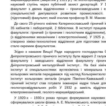
науковий ступінь через публічний захист дисертацій. У
факультет з двома відділеннями – гірничозаводським і е
спеціальностей диктувалося розвитком промисловості.
(підготовчий) факультет, який очолив професор В. М. Маковс
До свого 25-річного ювілею Катеринославський гірничий ін
35 кабінетів і лабораторій, 2 бібліотеки. В інституті працю
факультети: гірничий (з гірничим і геологічним відділенням)
(з відділеннями механічним і електротехнічним). У 1925 р
створено хіміко-технологічне відділення для підготовки інж
стало окремим факультетом.
Згідно з наказом Вищої Ради народного господарства С
Дніпропетровського гірничого інституту були відкриті 2 галу
факультету і заводського відділення факультету гірнич
Дніпропетровський металургійний інститут... На базі хімі
інститут зі спеціальностями: вуглехімічна і мінеральна т
кольорових металів передавався під нагляд Кольорметзолот
інститут кольорових металів (згодом Північно-Кавказький 
гірничий інститут став готувати інженерні кадри тільки д
геологорозвідувальних робіт. У 1932 р. замість відділен
електромеханічний, геолого-маркшейдерський.
У 1920-х – 1930-х роках процес формування наукових 
сформувалися школи фізика А. Е. Малиновського, електрозвар