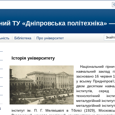
ий ТУ «Дніпровська політехніка» —
Знайт
ьність
Бібліотека
Про університет
Історія університету
Національний гірни
навчальний заклад г
засновано 16 червня 
у всьому Придніпров’ї
двом десяткам навчал
інститутів, серед 
технологічний інст
металургійний інститут
металургійний інститу
6
інститут ім. П. Г. Мелікішвілі в Тбілісі (1929), Московс