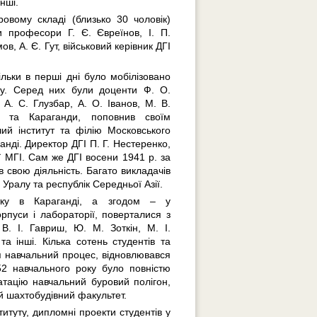
нші.
овому складі (близько 30 чоловік)
и професори Г. Є. Євреїнов, І. П.
в, А. Є. Гут, військовий керівник ДГІ
льки в перші дні було мобілізовано
туту. Серед них були доценти Ф. О.
А. С. Глузбар, А. О. Іванов, М. В.
а та Караганди, поповнив своїм
ий інститут та філію Московського
анді. Директор ДГІ П. Г. Нестеренко,
ї МГІ. Сам же ДГІ восени 1941 р. за
свою діяльність. Багато викладачів
Уралу та республік Середньої Азії.
атку в Караганді, а згодом – у
орпуси і лабораторії, поверталися з
В. І. Гавриш, Ю. М. Зоткін, М. І.
та інші. Кілька сотень студентів та
ся навчальний процес, відновлювався
/52 навчального року було повністю
тацію навчальний буровий полігон,
ий шахтобудівний факультет.
итуту, дипломні проекти студентів у