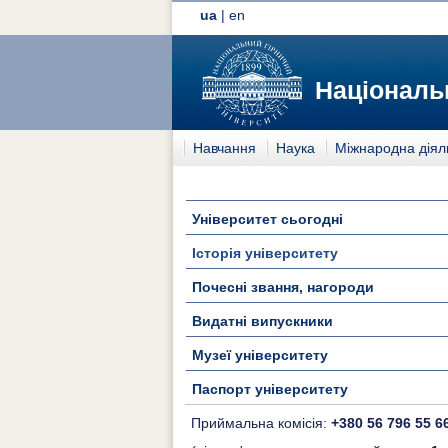
ua
|
en
Національн
Навчання
Наука
Міжнародна діял
Університет сьогодні
Історія університету
Почесні звання, нагороди
Видатні випускники
Музеї університету
Паспорт університету
Приймальна комісія:
+380 56 796 55 6