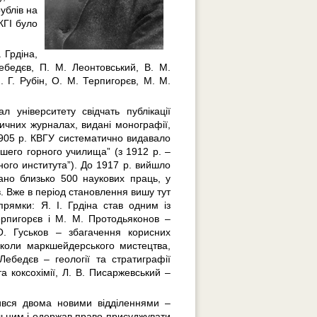
ублів на
КГІ було
. Грдіна,
Лебедєв, П. М. Леонтовський, В. М.
 Г. Рубін, О. М. Терпигорєв, М. М.
л університету свідчать публікації
дичних журналах, видані монографії,
 1905 р. КВГУ систематично видавало
шего горного училища” (з 1912 р. –
ного института”). До 1917 р. вийшло
вано близько 500 наукових праць, у
в. Вже в період становлення вишу тут
рямки: Я. І. Грдіна став одним із
Терпигорєв і М. М. Протодьяконов –
О. Гуськов – збагачення корисних
школи маркшейдерського мистецтва,
 Лебедєв – геології та стратиграфії
та коксохімії, Л. В. Писаржевський –
нився двома новими відділеннями –
льним і одержав право присуджувати