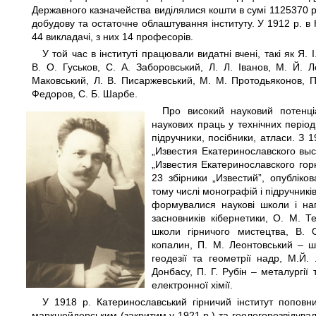
Державного казначейства виділялися кошти в сумі 1125370 р
добудову та остаточне облаштування інституту. У 1912 р. в 
44 викладачі, з них 14 професорів.
У той час в інституті працювали видатні вчені, такі як Я. І
В. О. Гуськов, С. А. Заборовський, Л. Л. Іванов, М. Й. 
Маковський, Л. В. Писаржевський, М. М. Протодьяконов, П.
Федоров, С. Б. Шарбе.
Про високий науковий потенціа
наукових праць у технічних періо
підручники, посібники, атласи. З
„Известия Екатеринославского выс
„Известия Екатеринославского гор
23 збірники „Известий”, опубліко
тому числі монографій і підручникі
формувалися наукові школи і нап
засновників кібернетики, О. М. 
школи гірничого мистецтва, В. 
копалин, П. М. Леонтовський – 
геодезії та геометрії надр, М.Й.
Донбасу, П. Г. Рубін – металургії 
електронної хімії.
У 1918 р. Катеринославський гірничий інститут попов
маркшейдерським (закритим у 1921 р.) та геологорозвідува