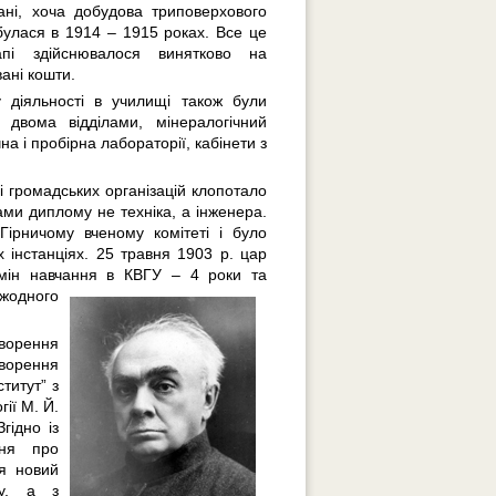
ані, хоча добудова триповерхового
булася в 1914 – 1915 роках. Все це
пі здійснювалося винятково на
ані кошти.
 діяльності в училищі також були
з двома відділами, мінералогічний
на і пробірна лабораторії, кабінети з
і громадських організацій клопотало
ми диплому не техніка, а інженера.
ірничому вченому комітеті і було
 інстанціях. 25 травня 1903 р. цар
рмін навчання в КВГУ – 4 роки та
жодного
оворення
орення
титут” з
ії М. Й.
гідно із
ння про
я новий
ду, а з