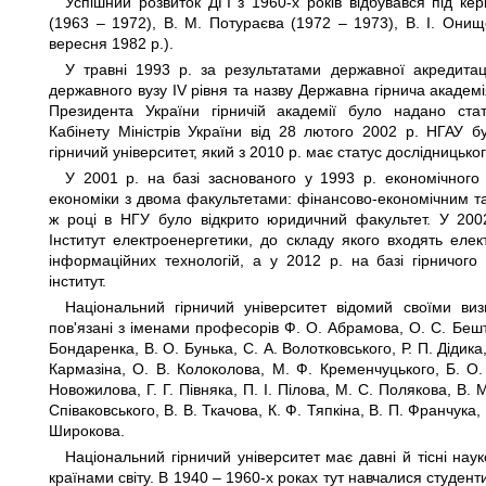
Успішний розвиток ДГІ з 1960-х років відбувався під ке
(1963 – 1972), В. М. Потураєва (1972 – 1973), В. І. Онище
вересня 1982 р.).
У травні 1993 р. за результатами державної акредитац
державного вузу IV рівня та назву Державна гірнича академі
Президента України гірничій академії було надано ста
Кабінету Міністрів України від 28 лютого 2002 р. НГАУ б
гірничий університет, який з 2010 р. має статус дослідницьког
У 2001 р. на базі заснованого у 1993 р. економічного 
економіки з двома факультетами: фінансово-економічним т
ж році в НГУ було відкрито юридичний факультет. У 2002
Інститут електроенергетики, до складу якого входять елек
інформаційних технологій, а у 2012 р. на базі гірничого
інститут.
Національний гірничий університет відомий своїми в
пов'язані з іменами професорів Ф. О. Абрамова, О. С. Бешти,
Бондаренка, В. О. Бунька, С. А. Волотковського, Р. П. Дідика,
Кармазіна, О. В. Колоколова, М. Ф. Кременчуцького, Б. О.
Новожилова, Г. Г. Півняка, П. І. Пілова, М. С. Полякова, В. 
Співаковського, В. В. Ткачова, К. Ф. Тяпкіна, В. П. Франчука
Широкова.
Національний гірничий університет має давні й тісні науко
країнами світу. В 1940 – 1960-х роках тут навчалися студент