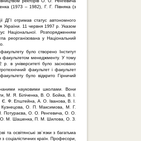
рівництвом ректорів О. О. Ренгевича
нка (1973 – 1982), Г. Г. Півняка (з
ії ДГІ отримав статус автономного
я України. 11 червня 1997 р. Указом
тус Національної. Розпорядженням
ула реорганізована у Національний
о.
факультету було створено Інститут
а факультетом менеджменту. У тому
 р. в університеті було засновано
тротехнічний факультет і факультет
 факультету було відкрито Гірничий
изнаними науковими школами. Вони
 М. Я. Біліченка, В. О. Бойка, В. І.
 Є. Ф. Епштейна, А. О. Іванова, В. І.
 Кузнецова, О. П. Максимова, М. Г.
М. Потураєва, О. О. Ренгевича, О. О.
, О. М. Шашенка, П. М. Шилова, О. З.
ві та освітянські зв`язки з багатьма
и з соціалістичних країн. Професори,