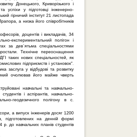
витку Донецького, Криворізького і
та успіхи у підготовці інженерно-
ький гірничий інститут 21 листопада
апора, а низка його співробітників
офесорів, доцентів і викладачів, 34
ально-експериментальний полігон і
тах за дев`ятьма спеціальностями
зростали. Технічне переоснащення
ДГІ таких нових спеціальностей, як
омислових підприємств і установок".
ка заслуга у відбудові та розвитку
, який очолював його майже чверть
труйовані навчальні та навчально-
студентів і аспірантів, навчально-
ально-геодезичного полігону в с.
сори, а випуск інженерів досяг 1200
ів, підготовлених на денній формі
4 р. до навчальних планів студентів