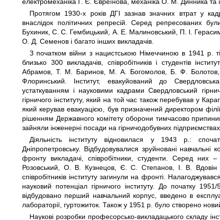
електромеханіка Г. Є. Євреїнова, механіка О. М. Динника та і
Протягом 1930-х років ДГІ зазнав значних втрат у кадр
внаслідок політичних репресій. Серед репресованих бул
Бухиник, С. С. Гембицький, А. Е. Малиновський, П. І. Герасимо
О. Д. Семенов і багато інших викладачів.
З початком війни з нацистською Німеччиною в 1941 р. ті
близько 300 викладачів, співробітників і студентів інсти
Абрамов, Т. М. Баринов, М. А. Богомолов, Б. Ф. Болотов, 
Флоринський. Інститут, евакуйований до Свердловськ
устаткуванням і науковими кадрами Свердловський гірнич
гірничого інституту, який на той час також перебував у Караг
який керував евакуацією, був призначений директором філі
рішенням Державного комітету оборони тимчасово припинив 
зайняли інженерні посади на гірничодобувних підприємствах 
Діяльність інституту відновилася у 1943 р.: споч
Дніпропетровську. Відбудовувалися зруйновані навчальні к
фронту викладачі, співробітники, студенти. Серед них – 
Розовський, О. В. Кузнецов, Є. С. Степанов, І. В. Вдовін 
співробітників інституту загинули на фронті. Налагоджував
науковий потенціал гірничого інституту. До початку 1951
відбудовано перший навчальний корпус, введено в експлуа
лабораторії, гуртожиток. Також у 1951 р. було створено нов
Наукові розробки професорсько-викладацького складу інст