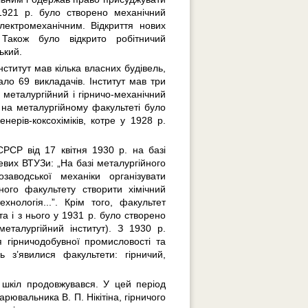
 1921 р. було створено механічний
лектромеханічним. Відкриття нових
 Також було відкрито робітничий
ький.
ститут мав кілька власних будівель,
вало 69 викладачів. Інститут мав три
, металургійний і гірничо-механічний
. на металургійному факультеті було
енерів-коксохіміків, котре у 1928 р.
РСР від 17 квітня 1930 р. на базі
зевих ВТУЗи: „На базі металургійного
озаводської механіки організувати
чного факультету створити хімічний
ехнологія...”. Крім того, факультет
а і з нього у 1931 р. було створено
металургійний інститут). З 1930 р.
ля гірничодобувної промисловості та
ь з’явилися факультети: гірничий,
шкіл продовжувався. У цей період
ювальника В. П. Нікітіна, гірничого