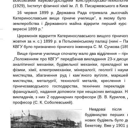
Всесоюзний науково-дослідний конструкторсько-технологіч
(1929), Інститут фізичної хімії ім. Л. В. Писаржевського в Києві
16 червня 1899 р. Державна Рада отримала „высочай
Катеринославське вище гірниче училище”, в якому було за
землеробства і Державного майна відкрити перший курс 
вересні 1899 р.”
Церемонія відкриття Катеринославського вищого гірничог
жовтня за н. с.) 1899 р. в Потьомкінському палаці (нині – 
КВГУ було призначено гірничого інженера С. М. Сучкова (189
Вище гірниче училище спочатку мало два відділення – гірн
„Положенням про КВГУ” передбачав викладання 23-х дисцип
аналітичної механіки, будівельної механіки, прикладної ме
фізики, хімії, електромеханіки, мінералогії, геології і нау
мистецтва, збагачення руд і кам`яного вугілля, маркшей
мистецтва, металургії, технології металів, креслення і 
гірничозаводського господарства, технічних перекладі
французької), надання допомоги при нещасних випадках. Н
викладачів, з них 2 ординарних професори (В. В. Курилов,
професор (С. К. Соболевський).
Невдовзі після 
будівництво перших н
нових будівель було д
Бекетову. Вже у 1901 р