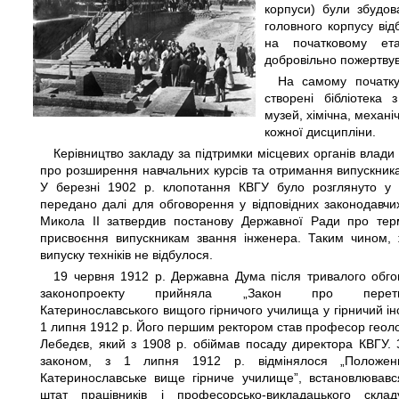
корпуси) були збудов
головного корпусу від
на початковому ета
добровільно пожертвув
На самому початку
створені бібліотека 
музей, хімічна, механіч
кожної дисципліни.
Керівництво закладу за підтримки місцевих органів влади 
про розширення навчальних курсів та отримання випускника
У березні 1902 р. клопотання КВГУ було розглянуто у Г
передано далі для обговорення у відповідних законодавчих
Микола ІІ затвердив постанову Державної Ради про те
присвоєння випускникам звання інженера.
Таким чином, 
випуску техніків не відбулося.
19 червня 1912 р. Державна Дума після тривалого обг
законопроекту прийняла „Закон про перетв
Катеринославського вищого гірничого училища у гірничий інс
1 липня 1912 р. Його першим ректором став професор геолог
Лебедєв, який з 1908 р. обіймав посаду директора КВГУ. З
законом, з 1 липня 1912 р. відмінялося „Положе
Катеринославське вище гірниче училище”, встановлювавс
штат працівників і професорсько-викладацького скла