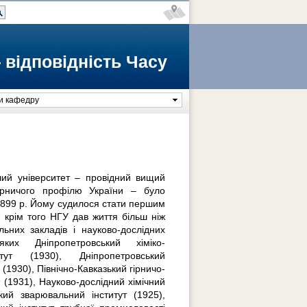
 відповідність Часу
и кафедру
чий університет – провідний вищий
ірничого профілю України – було
1899 р. Йому судилося стати першим
, крім того НГУ дав життя більш ніж
ьних закладів і науково-дослідних
яких Дніпропетровський хіміко-
итут (1930), Дніпропетровський
 (1930), Північно-Кавказький гірничо-
т (1931), Науково-дослідний хімічний
ький зварювальний інститут (1925),