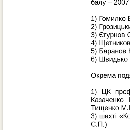
балу – 2007 
1) Гомилко 
2) Грозицьк
3) Єгурнов О
4) Щетников
5) Баранов 
6) Швидько 
Окрема под
1) ЦК проф
Казаченко 
Тищенко М.
3) шахті «К
С.П.)