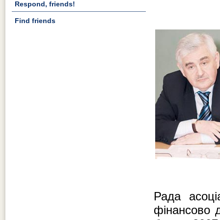
Respond, friends!
Find friends
Рада асоці
фінансово д