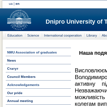
ua
|
en
Dnipro University of
Education
Science
International cooperation
Library
Abo
Наша подя
NMU Association of graduates
News
Статут
Висловлю
Володимир
Council Members
активну пі
Acknowledgements
Незважаюч
Our pride
можливість 
Annual meeting
колегам вип