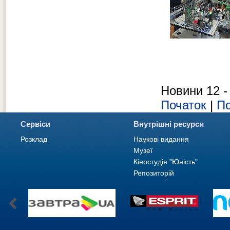
Новини 12 - 
Початок
|
По
Сервіси
Внутрішні ресурси
Розклад
Наукові видання
Музеї
Кіностудія "Юність"
Репозиторій