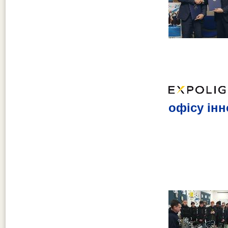
офісу інн