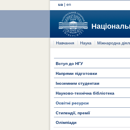
ua
|
en
Національн
Навчання
Наука
Міжнародна діял
Вступ до НГУ
Напрями підготовки
Іноземним студентам
Науково-технічна бібліотека
Освітні ресурси
Стипендії, премії
Олімпіади