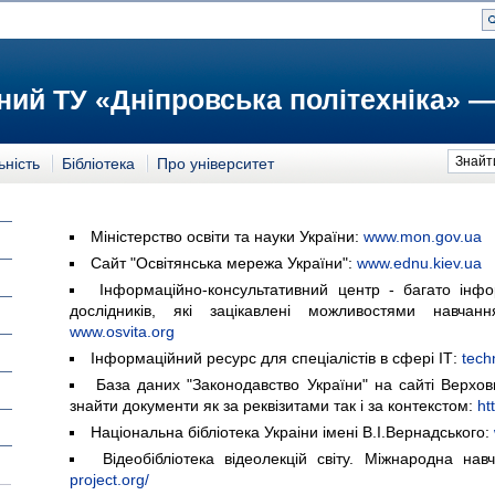
ий ТУ «Дніпровська політехніка» —
Знайт
ьність
Бібліотека
Про університет
Міністерство освіти та науки України:
www.mon.gov.ua
Сайт "Освiтянська мережа України":
www.ednu.kiev.ua
Інформаційно-консультативний центр - багато інфор
дослідників, які зацікавлені можливостями навча
www.osvita.org
Інформаційний ресурс для спеціалістів в сфері ІТ:
tech
База даних "Законодавство України" на сайті Верхо
знайти документи як за реквізитами так і за контекстом:
htt
Нацiональна бiблiотека Украiни iменi В.I.Вернадського:
Відеобібліотека відеолекцій світу. Міжнародна на
project.org/