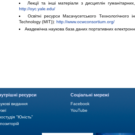
Лекції та інші матеріали з дисциплін гуманітарних
http://oyc.yale.edu/
Освітні ресурси Масачусетського Технологічного інс
Technology (MIT)):
http://www.ocwconsortium.org/
Академічна наукова база даних портативних електронн
нутрішні ресурси
Соціальні мережі
укові видання
Facebook
зеї
YouTube
ностудія "Юність"
позиторій