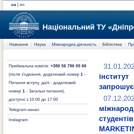
ua
|
en
Національний ТУ «Дніпр
Навчання
Наука
Міжнародна діяльність
Бібліотека
Пр
31.01.20
Приймальна комісія:
+380 56 796 55 66
(після з'єднання, додатковий номер
1
-
інститут
Питання вступу, далі - додатковий
запрошує 
номер
1
- Загальні питання),
07.12.20
доступні з 10:00 до 17:00
міжнаро
Telegram-канал
студен
Instagram
MARKETI