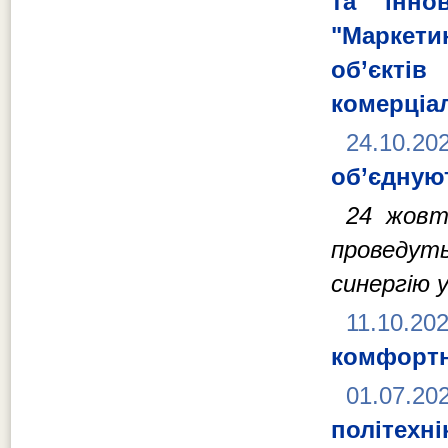
та інно
"Маркет
об’єкт
комерціал
24.10.20
об’єдную
24 жовт
проведут
синергію 
11.10.20
комфортн
01.07.20
політехні