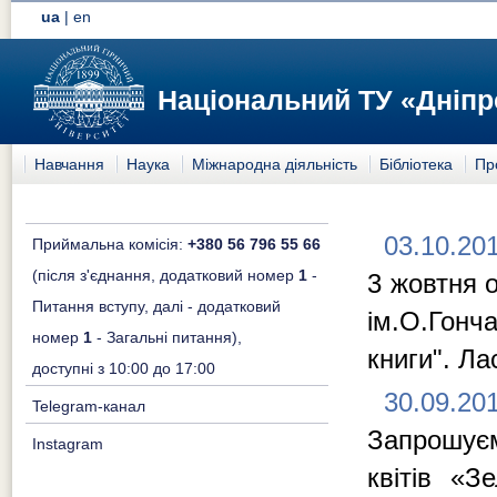
ua
|
en
Національний ТУ «Дніпр
Навчання
Наука
Міжнародна діяльність
Бібліотека
Пр
03.10.20
Приймальна комісія:
+380 56 796 55 66
(після з'єднання, додатковий номер
1
-
3 жовтня о
Питання вступу, далі - додатковий
ім.О.Гонч
номер
1
- Загальні питання),
книги". Л
доступні з 10:00 до 17:00
30.09.20
Telegram-канал
Запрошуєм
Instagram
квітів «З