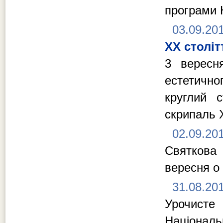
програми 
03.09.20
XX століт
3 вересн
естетично
круглий 
скрипаль X
02.09.20
Святкова
вересня о
31.08.20
Урочисте
Національ