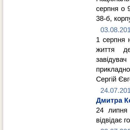
серпня о 
38-б, кор
03.08.20
1 серпня 
життя де
завідува
прикладно
Сергій Єв
24.07.20
Дмитра К
24 липня 
відвідає г