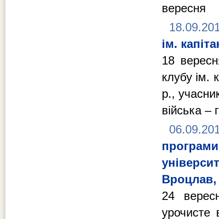
вересня
18.09.20
ім. капіт
18 вересн
клубу ім. 
р., учасни
війська – 
06.09.20
програ
універси
Вроцлав,
24 вересн
урочисте 