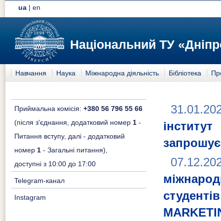
ua
|
en
Національний ТУ «Дніпр
Навчання
Наука
Міжнародна діяльність
Бібліотека
Пр
31.01.20
Приймальна комісія:
+380 56 796 55 66
(після з'єднання, додатковий номер
1
-
інститут
Питання вступу, далі - додатковий
запрошує 
номер
1
- Загальні питання),
07.12.20
доступні з 10:00 до 17:00
міжнаро
Telegram-канал
студен
Instagram
MARKETI