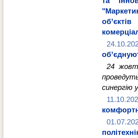
та інно
"Маркет
об’єкт
комерціал
24.10.20
об’єдную
24 жовт
проведут
синергію 
11.10.20
комфортн
01.07.20
політехні