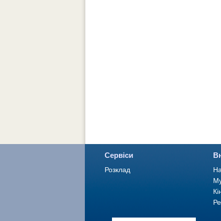
Сервіси
В
Розклад
На
Му
Кі
Ре