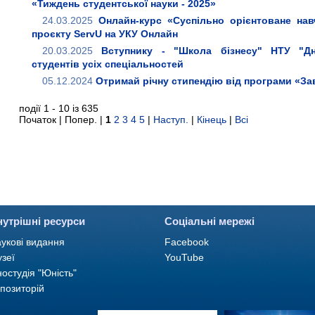
«Тиждень студентської науки - 2025»
24.03.2025
Онлайн-курс «Суспільно орієнтоване нав
проєкту ServU на УКУ Онлайн
20.03.2025
Вступнику - "Школа бізнесу" НТУ "Дні
студентів усіх спеціальностей
05.12.2024
Отримай річну стипендію від програми «За
події 1 - 10 із 635
Початок | Попер. |
1
2
3
4
5
|
Наступ.
|
Кінець
|
Всі
нутрішні ресурси
Соціальні мережі
укові видання
Facebook
зеї
YouTube
ностудія "Юність"
позиторій