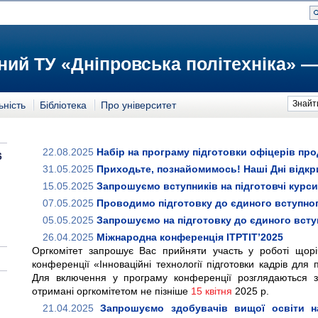
ий ТУ «Дніпровська політехніка» —
Знайт
ьність
Бібліотека
Про університет
22.08.2025
Набір на програму підготовки офіцерів пр
6
31.05.2025
Приходьте, познайомимось! Наші Дні відк
15.05.2025
Запрошуємо вступників на підготовчі курси
07.05.2025
Проводимо підготовку до єдиного вступного
05.05.2025
Запрошуємо на підготовку до єдиного вступ
26.04.2025
Міжнародна конференція ITPTIT’2025
Оргкомітет запрошує Вас прийняти участь у роботі щоріч
конференції «Інноваційні технології підготовки кадрів для
Для включення у програму конференції розглядаються за
отримані оргкомітетом не пізніше
15 квітня
2025 р.
21.04.2025
Запрошуємо здобувачів вищої освіти н