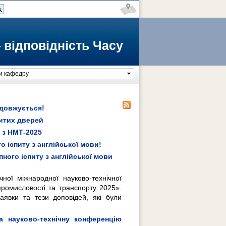
 відповідність Часу
и кафедру
одовжується!
ритих дверей
 з НМТ-2025
 іспиту з англійської мови!
ного іспиту з англійської мови
ної міжнародної науково-технічної
 промисловості та транспорту 2025».
явки та тези доповідей, які були
а науково-технічну конференцію