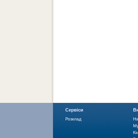
Сервіси
В
Розклад
На
Му
Кі