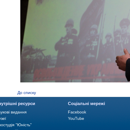
До списку
нутрішні ресурси
Соціальні мережі
укові видання
Facebook
зеї
YouTube
ностудія "Юність"