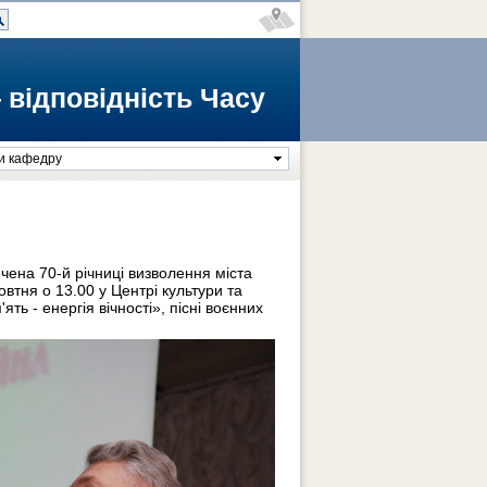
 відповідність Часу
и кафедру
чена 70-й річниці визволення міста
овтня о 13.00 у Центрі культури та
ть - енергія вічності», пісні воєнних