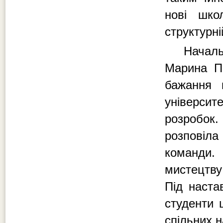
нові шко
структурні
Начальн
Марина П
бажання 
університ
розробок.
розповіл
команди.
мистецтву
Під наста
студенти 
спільних н