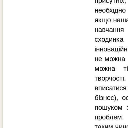
присутні
необхідно
якщо наша
навчання
сходинка
інновацій
не можна 
можна т
творчост
вписатися
бізнес), о
пошуком з
проблем. 
таким чин