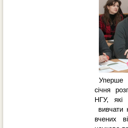
Уперше 
січня роз
НГУ, які
вивчати н
вчених в