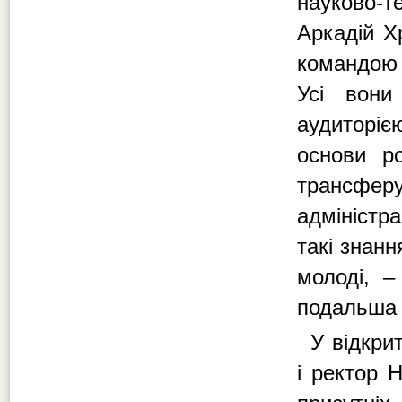
науково-
Аркадій Х
командою 
Усі вони
аудиторіє
основи ро
трансфе
адміністр
такі знанн
молоді, –
подальша д
У відкри
і ректор 