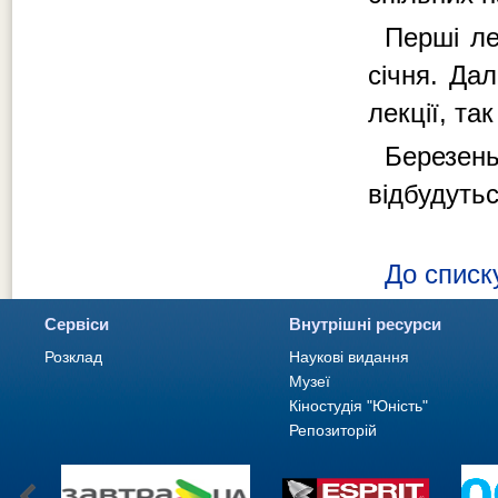
Перші ле
січня. Да
лекції, та
Березень
відбудутьс
До списк
Сервіси
Внутрішні ресурси
Розклад
Наукові видання
Музеї
Кіностудія "Юність"
Репозиторій