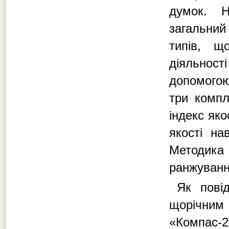
думок. Н
загальний
типів, щ
діяльност
допомогою 
три компл
індекс яко
якості на
Методика 
ранжування
Як пові
щорічни
«Компас-