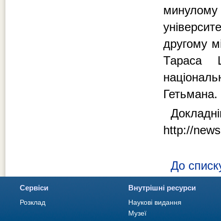
минулому
університ
другому мі
Тараса 
націонал
Гетьмана.
Докладні
http://news
До списк
Сервіси
Внутрішні ресурси
Розклад
Наукові видання
Музеї