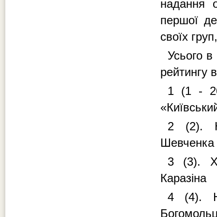
надання о
першої де
своїх гру
Усього в
рейтингу в
1 (1 - 2
«Київський
2 (2). 
Шевченка
3 (3). Х
Каразіна
4 (4). 
Богомоль