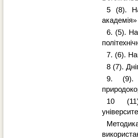
5 (8). Н
академія»
6. (5). 
політехніч
7. (6). Н
8 (7). Д
9. (9).
природоко
10 (11
університе
Методи
використа