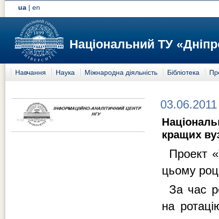
ua
|
en
Національний ТУ «Дніпр
Навчання
Наука
Міжнародна діяльність
Бібліотека
Пр
03.06.2011
Національн
кращих вуз
Проект «
цьому році
За час р
на ротаці