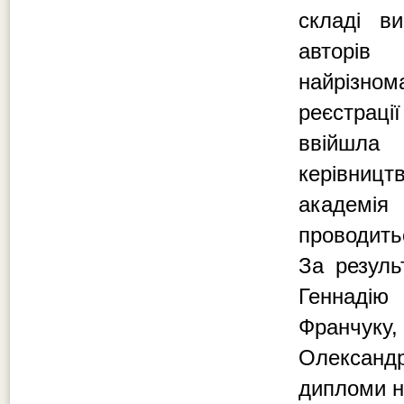
складі ви
авторів
найрізном
реєстраці
ввійшла
керівни
академія 
проводить
За резуль
Геннадію
Франчуку
Олександ
дипломи н