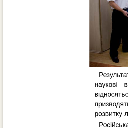
Результа
наукові 
віднося
призводя
розвитку 
Російськ