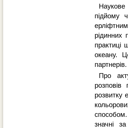
Наукове
підйому ч
ерліфтни
рідинних 
практиці 
океану. Ц
партнерів.
Про акт
розповів
розвитку 
кольоров
способом.
значні за