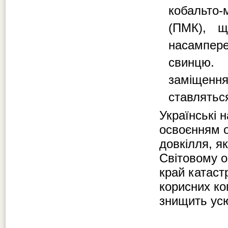
кобальто-
(ПМК), щ
насампере
свинцю.
заміщен
ставлятьс
Українські 
освоєнням о
довкілля, я
Світовому о
край катаст
корисних ко
знищить усю