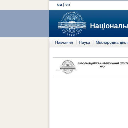
ua
|
en
Національн
Навчання
Наука
Міжнародна діял