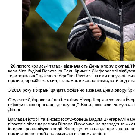
26 лютого кримські татари відзначають
День опору окупації
коли біля будівлі Верховної Ради Криму в Сімферополі відбувся
територіальної цілісності України. Разом з іншими проукраїнсь
проти проросійських сил, які намагалися легітимізувати подал
З 2016 року в Україні ця дата офіційно визнана Днем опору Крим
Студент «Дніпровської політехніки» Назар Шарков записав історі
виїхали з півострова ще до окупації. Вони розповіли, чому зали
Дніпрі.
Викладач історії та військовослужбовець Вадим Цингареллі нар
півострів після перемоги Віктора Януковича на президентських в
історик проаналізував події. Знав, що нова влада приведе до п
протистояння треба переживати в іншому регіоні.