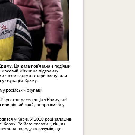
 Криму
. Ця дата пов’язана з подіями,
 масовий мітинг на підтримку
кими активістами татари виступили
ьшу окупацію Криму.
у російській окупації.
ї трьох переселенців з Криму, які
шили рідний край, та про життя у
одився у Керчі. У 2010 році залишив
иборах. За його словами, він, як
овстання народу та розумів, що