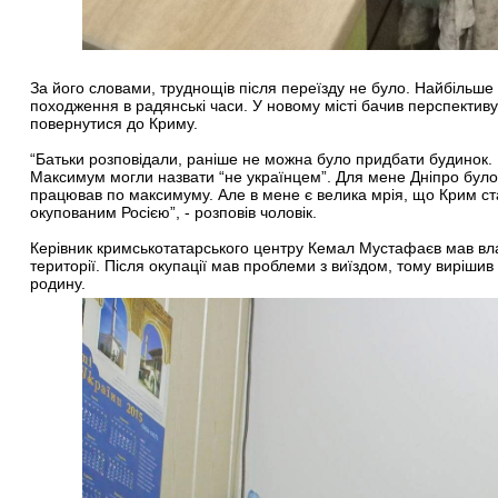
За його словами, труднощів після переїзду не було. Найбільше
походження в радянські часи. У новому місті бачив перспективу
повернутися до Криму.
“Батьки розповідали, раніше не можна було придбати будинок. 
Максимум могли назвати “не українцем”. Для мене Дніпро бул
працював по максимуму. Але в мене є велика мрія, що Крим ста
окупованим Росією”, - розповів чоловік.
Керівник кримськотатарського центру Кемал Мустафаєв мав влас
території. Після окупації мав проблеми з виїздом, тому вирішив
родину.