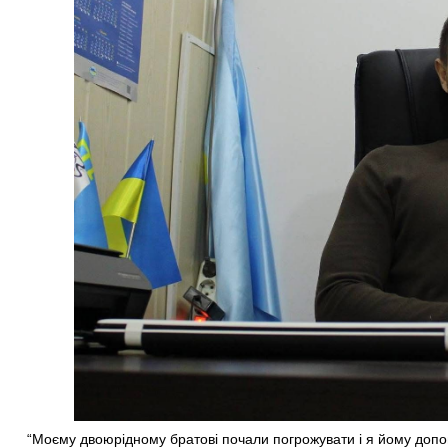
“Моєму двоюрідному братові почали погрожувати і я йому допом