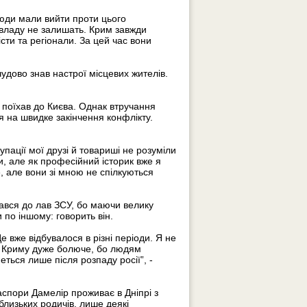
люди мали вийти проти цього
к владу не залишать. Крим завжди
сти та регіонали. За цей час вони
чудово знав настрої місцевих жителів.
и поїхав до Києва. Однак втручання
ся на швидке закінчення конфлікту.
пації мої друзі й товариші не розуміли
и, але як професійний історик вже я
, але вони зі мною не спілкуються
ався до лав ЗСУ, бо маючи велику
 по іншому: говорить він.
 вже відбувалося в різні періоди. Я не
ня Криму дуже болюче, бо людям
ться лише після розпаду росії”, -
спори Дамелір проживає в Дніпрі з
близьких родичів, лише деякі