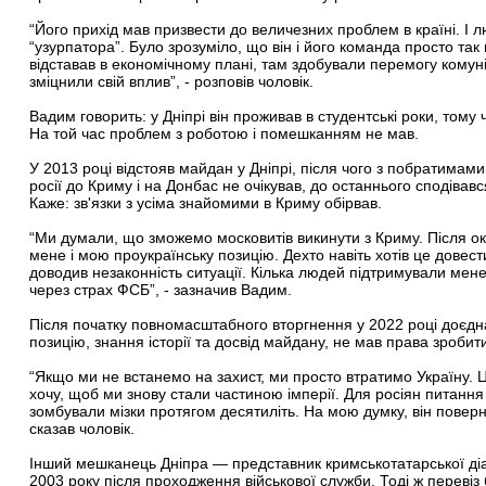
“Його прихід мав призвести до величезних проблем в країні. І 
“узурпатора”. Було зрозуміло, що він і його команда просто та
відставав в економічному плані, там здобували перемогу комуні
зміцнили свій вплив”, - розповів чоловік.
Вадим говорить: у Дніпрі він проживав в студентські роки, тому 
На той час проблем з роботою і помешканням не мав.
У 2013 році відстояв майдан у Дніпрі, після чого з побратимам
росії до Криму і на Донбас не очікував, до останнього сподівав
Каже: зв'язки з усіма знайомими в Криму обірвав.
“Ми думали, що зможемо московитів викинути з Криму. Після оку
мене і мою проукраїнську позицію. Дехто навіть хотів це довест
доводив незаконність ситуації. Кілька людей підтримували мене
через страх ФСБ”, - зазначив Вадим.
Після початку повномасштабного вторгнення у 2022 році доєдн
позицію, знання історії та досвід майдану, не мав права зробити
“Якщо ми не встанемо на захист, ми просто втратимо Україну. Це
хочу, щоб ми знову стали частиною імперії. Для росіян питан
зомбували мізки протягом десятиліть. На мою думку, він поверне
сказав чоловік.
Інший мешканець Дніпра — представник кримськотатарської діа
2003 року після проходження військової служби. Тоді ж перевіз 