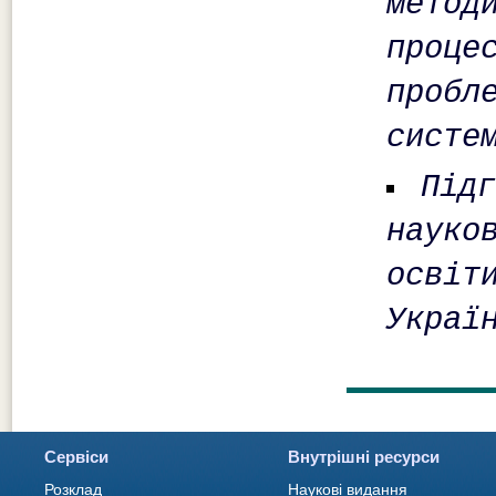
метод
проц
проб
систе
Під
науко
осві
Украї
Сервіси
Внутрішні ресурси
Розклад
Наукові видання