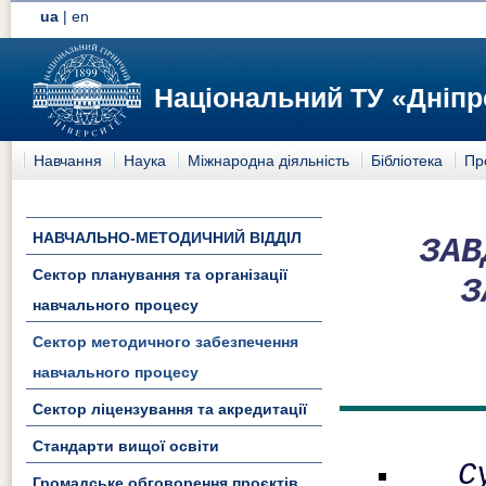
ua
|
en
Національний ТУ «Дніпр
Навчання
Наука
Міжнародна діяльність
Бібліотека
Пр
НАВЧАЛЬНО-МЕТОДИЧНИЙ ВІДДІЛ
ЗАВ
Сектор планування та організації
З
навчального процесу
Сектор методичного забезпечення
навчального процесу
Сектор ліцензування та акредитації
Стандарти вищої освіти
С
Громадське обговорення проєктів