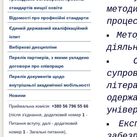
метод
стандартів вищої освіти
Відомості про професійні стандарти
проце
Єдиний державний кваліфікаційний
Мет
іспит
діяль
Вибіркові дисципліни
Перелік партнерів, з якими укладено
договори про співпрацю
супро
Перелік документів щодо
літер
внутрішньої академічної мобільності
Новини
одер
Приймальна комісія:
+380 56 796 55 66
уніве
(після з'єднання, додатковий номер
1
-
Екс
Питання вступу, далі - додатковий
номер
1
- Загальні питання),
забез