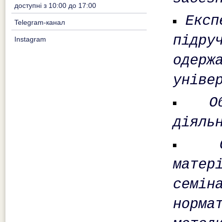
доступні з 10:00 до 17:00
Експ
Telegram-канал
підр
Instagram
одер
уніве
О
діяль
мате
семін
норм