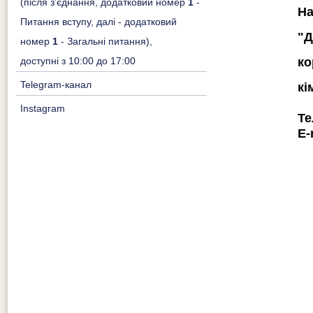
(після з'єднання, додатковий номер
1
-
На
Питання вступу, далі - додатковий
"Д
номер
1
- Загальні питання),
ко
доступні з 10:00 до 17:00
Telegram-канал
кі
Instagram
Те
E-