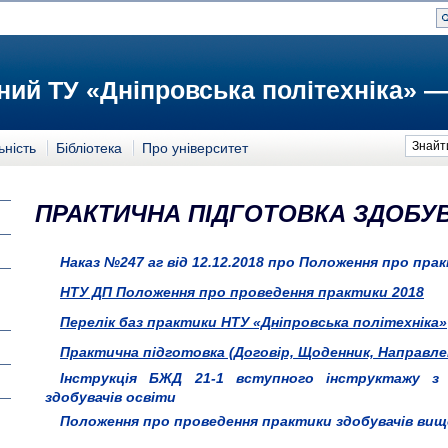
ий ТУ «Дніпровська політехніка» —
Знайт
ьність
Бібліотека
Про університет
ПРАКТИЧНА ПІДГОТОВКА ЗДОБУВ
Наказ №247 аг від 12.12.2018 про Положення про пр
НТУ ДП Положення про проведення практики 2018
Перелік баз практики НТУ «Дніпровська політехніка»
Практична підготовка (Договір, Щоденник, Направле
Інструкція БЖД 21-1 вступного інструктажу з
здобувачів освіти
Положення про проведення практики здобувачів вищо