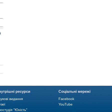
6
нутрішні ресурси
Соціальні мережі
укові видання
Facebook
зеї
YouTube
ностудія "Юність"