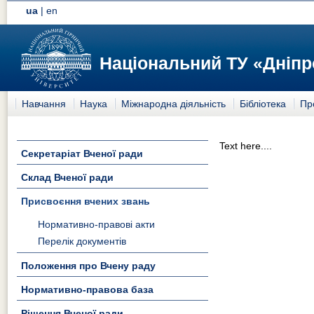
ua
|
en
Національний ТУ «Дніпр
Навчання
Наука
Міжнародна діяльність
Бібліотека
Пр
Text here....
Секретаріат Вченої ради
Склад Вченої ради
Присвоєння вчених звань
Нормативно-правові акти
Перелік документів
Положення про Вчену раду
Нормативно-правова база
Рішення Вченої ради