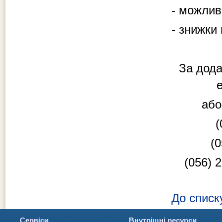
- можлив
- знижки
За дода
або
(
(0
(056) 2
До списк
Сервіси
Внутрішні ресурси