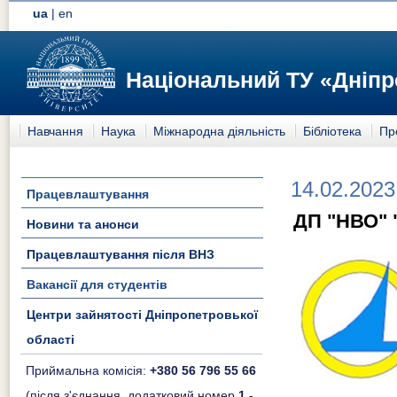
ua
|
en
Національний ТУ «Дніпр
Навчання
Наука
Міжнародна діяльність
Бібліотека
Пр
14.02.2023
Працевлаштування
ДП "НВО" 
Новини та анонси
Працевлаштування після ВНЗ
Вакансії для студентів
Центри зайнятості Дніпропетровької
області
Приймальна комісія:
+380 56 796 55 66
(після з'єднання, додатковий номер
1
-