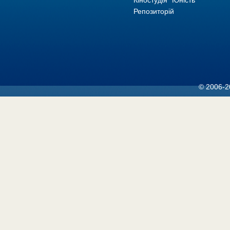
Кіностудія "Юність"
Репозиторій
© 2006-