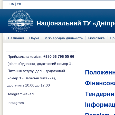
ua
|
en
Національний ТУ «Дніпр
Навчання
Наука
Міжнародна діяльність
Бібліотека
Пр
Приймальна комісія:
+380 56 796 55 66
(після з'єднання, додатковий номер
1
-
Положенн
Питання вступу, далі - додатковий
номер
1
- Загальні питання),
Фінансова
доступні з 10:00 до 17:00
Тендерни
Telegram-канал
Instagram
Інформац