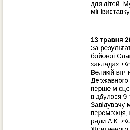
для дітей. М
мінівиставку
13 травня 2
За результа
бойової Сла
закладах Жо
Великій вітч
Державного 
перше місце
відбулося 9
Завідувачу м
переможця, 
ради А.К. Жо
Жовтневого 