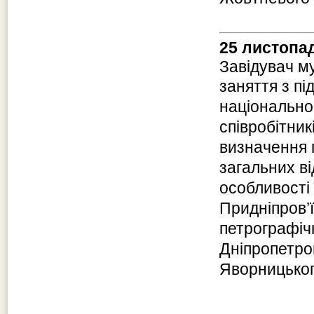
25 листопад
Завідувач му
заняття з пі
національном
співробітник
визначення г
загальних ві
особливості
Придніпров’
петрографічн
Дніпропетров
Яворницьког