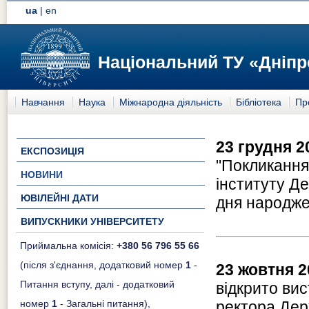
ua
|
en
Національний ТУ «Дніпр
Навчання
Наука
Міжнародна діяльність
Бібліотека
Пр
23 грудня 2
ЕКСПОЗИЦІЯ
"Покликання 
НОВИНИ
інституту Д
ЮВІЛЕЙНІ ДАТИ
дня народже
ВИПУСКНИКИ УНІВЕРСИТЕТУ
Приймальна комісія:
+380 56 796 55 66
(після з'єднання, додатковий номер
1
-
23 жовтня 2
Питання вступу, далі - додатковий
відкрито вис
номер
1
- Загальні питання),
ректора Дер