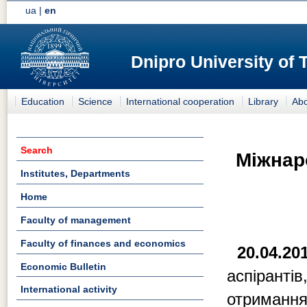
ua
|
en
Dnipro University of
Education
Science
International cooperation
Library
Abo
Search
Міжнар
Institutes, Departments
Home
Faculty of management
Faculty of finances and economics
20.04.20
Economic Bulletin
аспірант
International activity
отримання