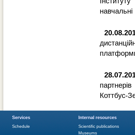
Інститут
навчальні
20.08.20
дистанці
платформ
28.07.20
партнерів
Коттбус-З
Services
Internal resources
Schedule
Scientific publications
Museums