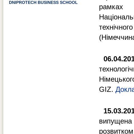
DNIPROTECH BUSINESS SCHOOL
рамках 
Національ
технічн
(Німеччин
06.04.20
технолог
Німецьког
GIZ.
Докл
15.03.20
випущена 
розвитк