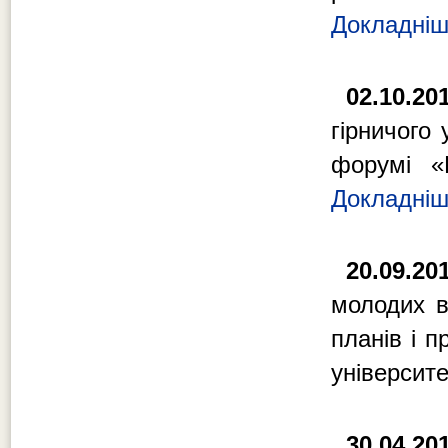
Докладні
02.10.20
гірничого
форумі «Е
Докладні
20.09.20
молодих в
планів і п
університе
30.04.20