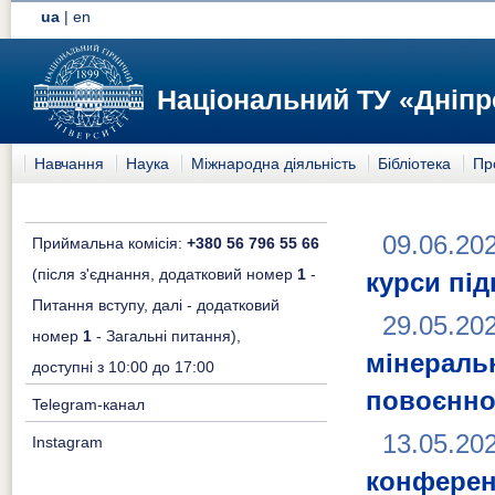
ua
|
en
Національний ТУ «Дніпр
Навчання
Наука
Міжнародна діяльність
Бібліотека
Пр
09.06.20
Приймальна комісія:
+380 56 796 55 66
(після з'єднання, додатковий номер
1
-
курси пі
Питання вступу, далі - додатковий
29.05.20
номер
1
- Загальні питання),
мінера
доступні з 10:00 до 17:00
повоєнно
Telegram-канал
13.05.20
Instagram
конферен