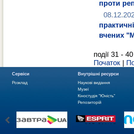
проти ре
08.12.20
практич
вчених "M
події 31 - 40
Початок
|
По
Сервіси
Внутрішні ресурси
Розклад
Наукові видання
Музеї
Кіностудія "Юність"
Репозиторій