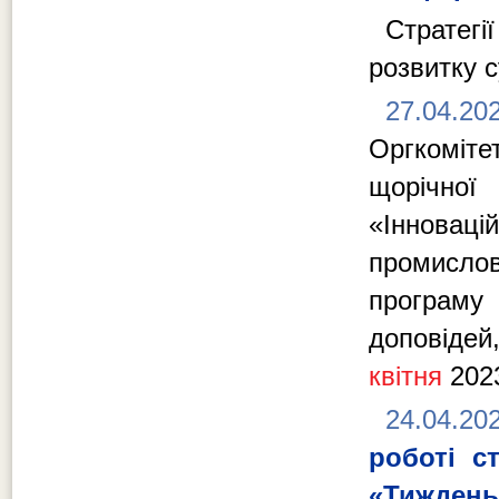
Стратегі
розвитку с
27.04.20
Оргкоміт
щорічної 
«Інновац
промислов
програму
доповідей
квітня
2023
24.04.20
роботі с
«Тижден