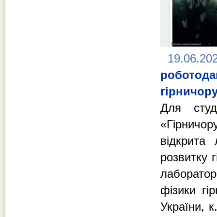
19.06.20
роботод
гірничор
Для студ
«Гірничор
відкрита
розвитку 
лаборато
фізики гі
України, 