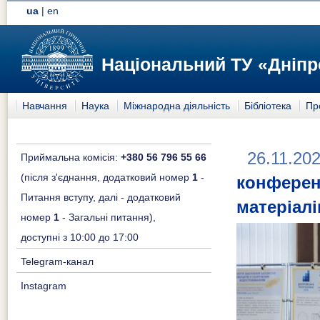
ua
|
en
Національний ТУ «Дніпр
Навчання
Наука
Міжнародна діяльність
Бібліотека
Пр
26.11.20
Приймальна комісія:
+380 56 796 55 66
(після з'єднання, додатковий номер
1
-
конфере
Питання вступу, далі - додатковий
матеріалі
номер
1
- Загальні питання),
доступні з 10:00 до 17:00
Telegram-канал
Instagram