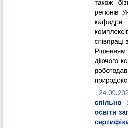
також біз
регіонів 
кафедри 
комплекс
співпраці
Рішенням
діючого к
роботод
природоко
24.09.20
спільно 
освіти за
сертифі