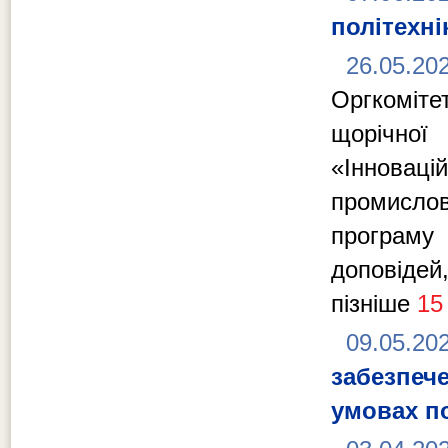
політехні
26.05.20
Оргкоміт
щорічної 
«Інновац
промислов
програму
доповід
пізніше
15
09.05.20
забезпе
умовах по