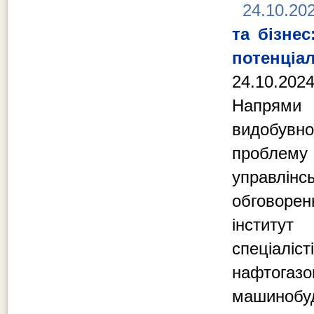
24.10.20
та бізне
потенціал
24.10.202
Напрями 
видобувно
проблем
управлінс
обговоре
інститу
спеціалі
нафтогаз
машинобуд