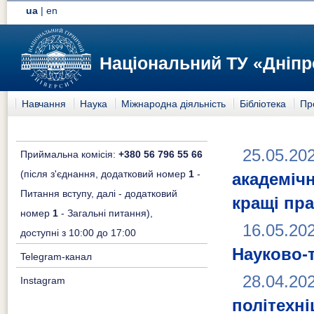
ua
|
en
Національний ТУ «Дніпр
Навчання
Наука
Міжнародна діяльність
Бібліотека
Пр
25.05.20
Приймальна комісія:
+380 56 796 55 66
(після з'єднання, додатковий номер
1
-
академіч
Питання вступу, далі - додатковий
кращі пр
номер
1
- Загальні питання),
16.05.20
доступні з 10:00 до 17:00
Науково-
Telegram-канал
28.04.20
Instagram
політехні