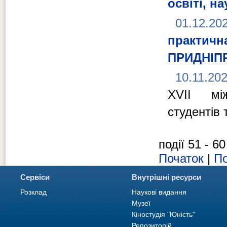
освіті, н
01.12.20
практи
ПРИДНІП
10.11.20
XVІІ між
студентів 
події 51 - 60
Початок
|
По
Сервіси
Внутрішні ресурси
Розклад
Наукові видання
Музеї
Кіностудія "Юність"
Репозиторій