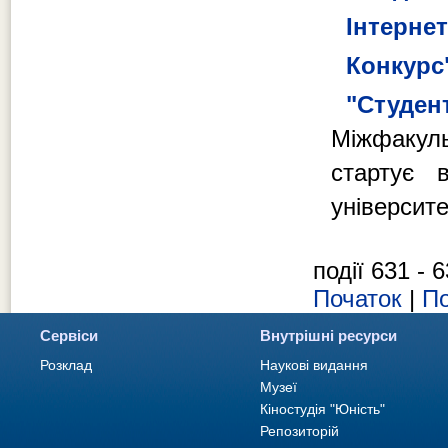
Інтерне
Конкурс"
"Студент
Міжфакул
стартує 
університе
події 631 - 6
Початок
|
По
Сервіси
Внутрішні ресурси
Розклад
Наукові видання
Музеї
Кіностудія "Юність"
Репозиторій