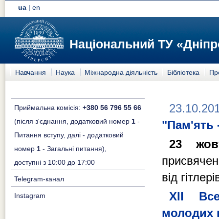
ua
|
en
Національний ТУ «Дніпр
Навчання
Наука
Міжнародна діяльність
Бібліотека
Пр
23.10.20
Приймальна комісія:
+380 56 796 55 66
(після з'єднання, додатковий номер
1
-
"Пам'ять 
Питання вступу, далі - додатковий
23 жов
номер
1
- Загальні питання),
присвячен
доступні з 10:00 до 17:00
від гітлері
Telegram-канал
ХІІ Вс
Instagram
молодих 