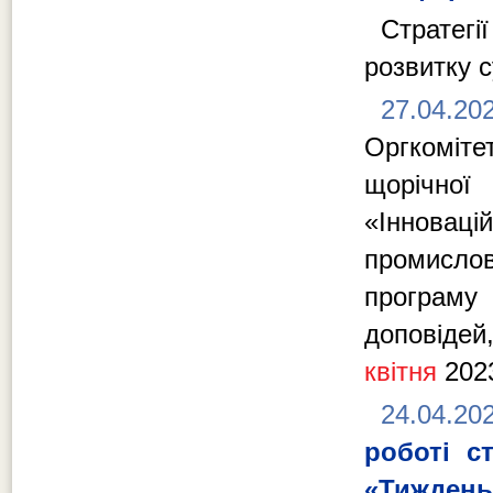
Стратегі
розвитку с
27.04.20
Оргкоміт
щорічної 
«Інновац
промислов
програму
доповідей
квітня
2023
24.04.20
роботі с
«Тижден