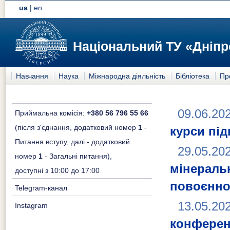
ua
|
en
Національний ТУ «Дніпр
Навчання
Наука
Міжнародна діяльність
Бібліотека
Пр
09.06.20
Приймальна комісія:
+380 56 796 55 66
(після з'єднання, додатковий номер
1
-
курси пі
Питання вступу, далі - додатковий
29.05.20
номер
1
- Загальні питання),
мінера
доступні з 10:00 до 17:00
повоєнно
Telegram-канал
13.05.20
Instagram
конферен