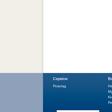
Сервіси
В
Розклад
На
Му
Кі
Ре