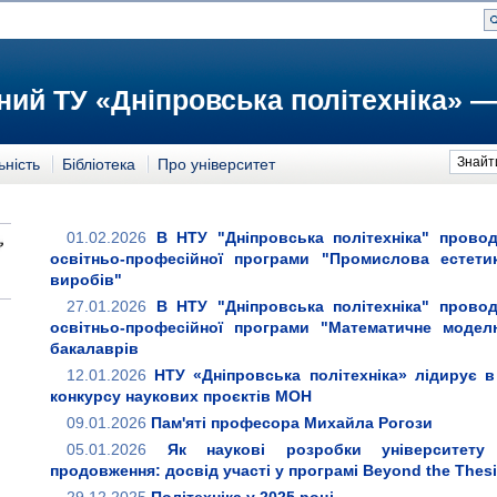
ий ТУ «Дніпровська політехніка» —
Знайт
ьність
Бібліотека
Про університет
01.02.2026
В НТУ "Дніпровська політехніка" провод
освітньо-професійної програми "Промислова естетик
виробів"
27.01.2026
В НТУ "Дніпровська політехніка" провод
освітньо-професійної програми "Математичне модел
бакалаврів
12.01.2026
НТУ «Дніпровська політехніка» лідирує в
конкурсу наукових проєктів МОН
09.01.2026
Пам'яті професора Михайла Рогози
05.01.2026
Як наукові розробки університету
продовження: досвід участі у програмі Beyond the Thesis