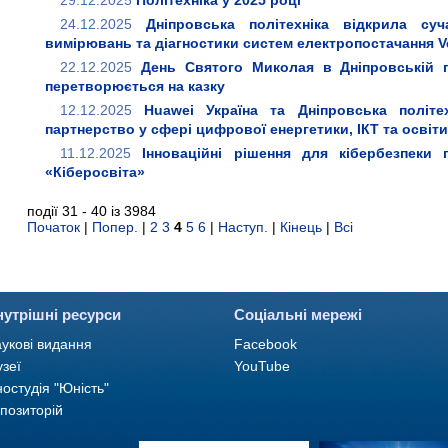
29.12.2025
Політехніка у 2025 році
24.12.2025
Дніпровська політехніка відкрила су
вимірювань та діагностики систем електропостачання V
22.12.2025
День Святого Миколая в Дніпровській п
перетворюється на казку
12.12.2025
Huawei Україна та Дніпровська політех
партнерство у сфері цифрової енергетики, ІКТ та освіти
11.12.2025
Інноваційні рішення для кібербезпеки
«Кіберосвіта»
події 31 - 40 із 3984
Початок
|
Попер.
|
2
3
4
5
6
|
Наступ.
|
Кінець
|
Всі
нутрішні ресурси
Соціальні мережі
укові видання
Facebook
зеї
YouTube
ностудія "Юність"
позиторій