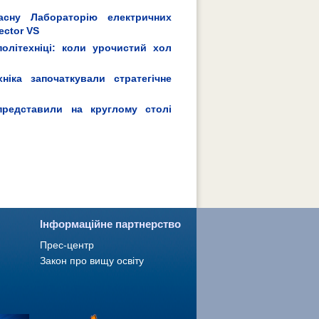
часну Лабораторію електричних
ector VS
олітехніці: коли урочистий хол
ніка започаткували стратегічне
 представили на круглому столі
Інформаційне партнерство
Прес-центр
Закон про вищу освіту