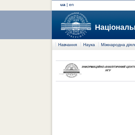
ua
|
en
Національн
Навчання
Наука
Міжнародна діял