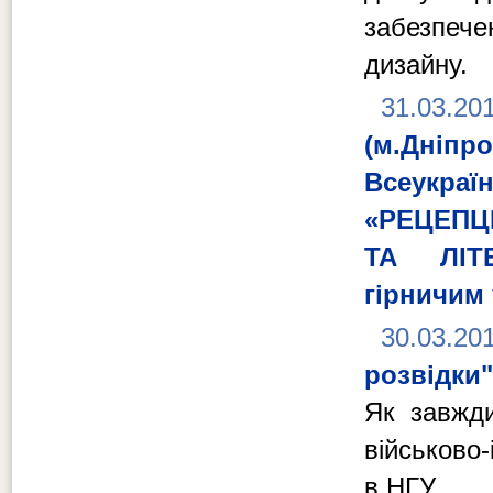
забезпече
дизайну.
31.03.20
(м.Дні
Всеукра
«РЕЦЕПЦ
ТА ЛІТЕ
гірничим 
30.03.20
розвідки"
Як завжд
військово-
в НГУ.