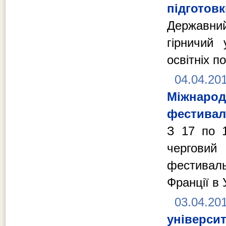
підготов
Державни
гірничий 
освітніх п
04.04.20
Міжнаро
фестивалі
З 17 по 1
черговий
фестивал
Франції в 
03.04.20
універси