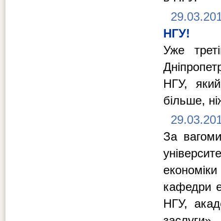
29.03.20
НГУ!
Уже трет
Дніпропет
НГУ, який
більше, ні
29.03.20
За вагоми
університ
економік
кафедри е
НГУ, ака
заслуги»