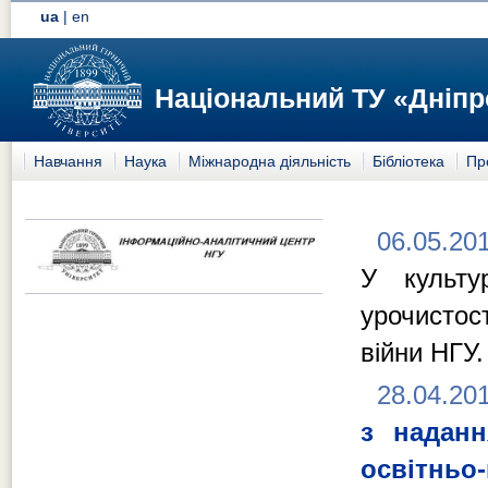
ua
|
en
Національний ТУ «Дніпр
Навчання
Наука
Міжнародна діяльність
Бібліотека
Пр
06.05.20
У культу
урочистос
війни НГУ.
28.04.20
з наданн
освітньо