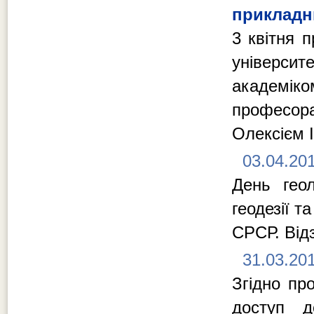
прикладн
3 квітня 
універс
академі
професор
Олексієм 
03.04.20
День геол
геодезії т
СРСР. Від
31.03.20
Згідно пр
доступ д