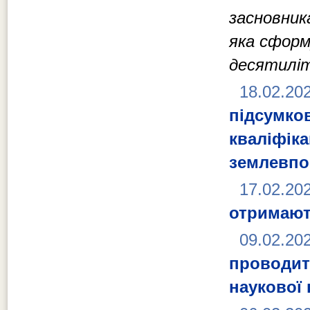
засновник
яка сформ
десятилі
18.02.20
підсумко
кваліф
землевпор
17.02.20
отримают
09.02.20
проводит
наукової