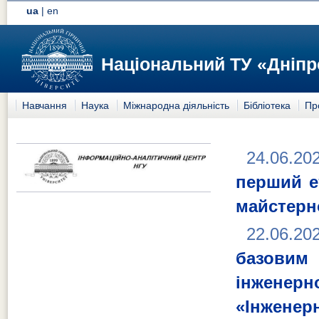
ua
|
en
Національний ТУ «Дніпр
Навчання
Наука
Міжнародна діяльність
Бібліотека
Пр
24.06.20
перший е
майстерно
22.06.20
базовим 
інжене
«Інженер