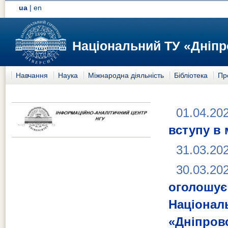
ua
|
en
Національний ТУ «Дніпр
Навчання
Наука
Міжнародна діяльність
Бібліотека
Пр
01.04.20
вступу в 
31.03.20
30.03.20
оголошу
Націон
«Дніпровс